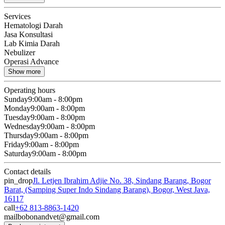
Services
Hematologi Darah
Jasa Konsultasi
Lab Kimia Darah
Nebulizer
Operasi Advance
Show more
Operating hours
Sunday
9:00am - 8:00pm
Monday
9:00am - 8:00pm
Tuesday
9:00am - 8:00pm
Wednesday
9:00am - 8:00pm
Thursday
9:00am - 8:00pm
Friday
9:00am - 8:00pm
Saturday
9:00am - 8:00pm
Contact details
pin_drop
Jl. Letjen Ibrahim Adjie No. 38, Sindang Barang, Bogor
Barat, (Samping Super Indo Sindang Barang), Bogor, West Java,
16117
call
+62 813-8863-1420
mail
bobonandvet@gmail.com