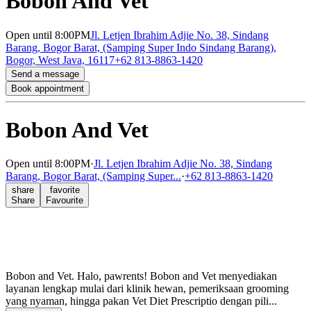
Bobon And Vet
Open
until 8:00PM
Jl. Letjen Ibrahim Adjie No. 38, Sindang
Barang, Bogor Barat, (Samping Super Indo Sindang Barang),
Bogor, West Java, 16117
+62 813-8863-1420
Send a message
Book appointment
Bobon And Vet
Open
until 8:00PM
·
Jl. Letjen Ibrahim Adjie No. 38, Sindang
Barang, Bogor Barat, (Samping Super...
·
+62 813-8863-1420
share
favorite
Share
Favourite
Bobon and Vet. Halo, pawrents! Bobon and Vet menyediakan
layanan lengkap mulai dari klinik hewan, pemeriksaan grooming
yang nyaman, hingga pakan Vet Diet Prescriptio dengan pili...