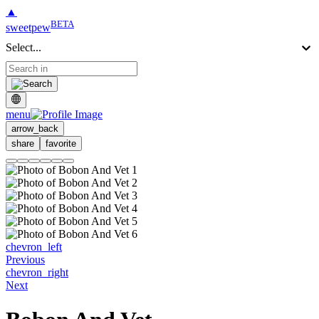
▲
BETA
sweetpew
Select...
menu
arrow_back
share
favorite
chevron_left
Previous
chevron_right
Next