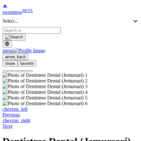
▲
BETA
sweetpew
Select...
menu
arrow_back
share
favorite
chevron_left
Previous
chevron_right
Next