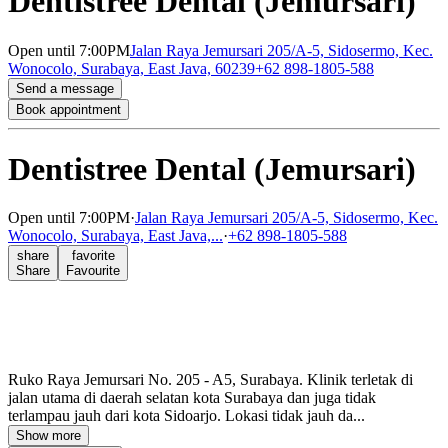
Dentistree Dental (Jemursari)
Open
until 7:00PM
Jalan Raya Jemursari 205/A-5, Sidosermo, Kec.
Wonocolo, Surabaya, East Java, 60239
+62 898-1805-588
Send a message
Book appointment
Dentistree Dental (Jemursari)
Open
until 7:00PM
·
Jalan Raya Jemursari 205/A-5, Sidosermo, Kec.
Wonocolo, Surabaya, East Java,...
·
+62 898-1805-588
share
favorite
Share
Favourite
Ruko Raya Jemursari No. 205 - A5, Surabaya. Klinik terletak di
jalan utama di daerah selatan kota Surabaya dan juga tidak
terlampau jauh dari kota Sidoarjo. Lokasi tidak jauh da...
Show more