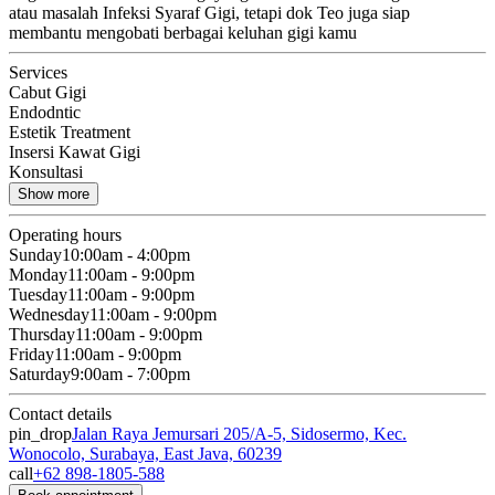
atau masalah Infeksi Syaraf Gigi, tetapi dok Teo juga siap
membantu mengobati berbagai keluhan gigi kamu
Services
Cabut Gigi
Endodntic
Estetik Treatment
Insersi Kawat Gigi
Konsultasi
Show more
Operating hours
Sunday
10:00am - 4:00pm
Monday
11:00am - 9:00pm
Tuesday
11:00am - 9:00pm
Wednesday
11:00am - 9:00pm
Thursday
11:00am - 9:00pm
Friday
11:00am - 9:00pm
Saturday
9:00am - 7:00pm
Contact details
pin_drop
Jalan Raya Jemursari 205/A-5, Sidosermo, Kec.
Wonocolo, Surabaya, East Java, 60239
call
+62 898-1805-588