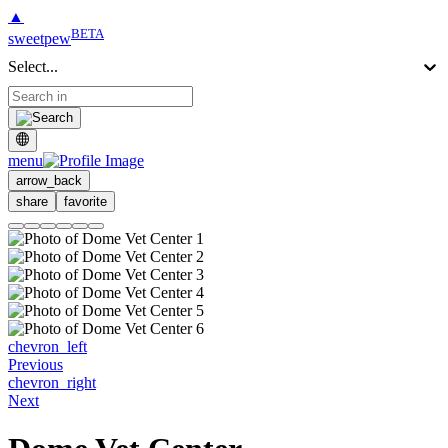
▲
BETA
sweetpew
Select...
menu
arrow_back
share
favorite
chevron_left
Previous
chevron_right
Next