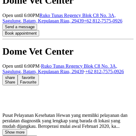
Dome Vet Center
Open
until 6:00PM
Ruko Tunas Regency Blok C8 No. 3A,
Sagulung, Batam, Kepulauan Riau, 29439
+62 812-7575-0926
Send a message
Book appointment
Dome Vet Center
Open
until 6:00PM
·
Ruko Tunas Regency Blok C8 No. 3A,
Sagulung, Batam, Kepulauan Riau, 29439
·
+62 812-7575-0926
share
favorite
Share
Favourite
Pusat Pelayanan Kesehatan Hewan yang memiliki pelayanan dan
peralatan diagnostik yang lengkap yang barada di lokasi yang
mudah dijangkau. Beroperasi mulai awal Februari 2020, ka...
Show more