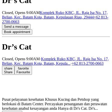
Dr’s Cat
Closed,
Opens 9:00AM
Komplek Ruko KBC, JL. Raja Isa No. 17,
Belian, Kec. Batam Kota, Batam, Kepulauan Riau, 29444
+62 813-
2700-0663
Send a message
Book appointment
Dr’s Cat
Closed,
Opens 9:00AM
·
Komplek Ruko KBC, JL. Raja Isa No. 17,
Belian, Kec. Batam Kota, Batam, Kepula...
·
+62 813-2700-0663
share
favorite
Share
Favourite
Pusat pelayanan kesehatan Khusus Kucing dan Petshop yang
berlokasi di Batam Center. Percayakan penanganan dan perawatan
kesehatan anabul kesayangan anda Hanya di Dr's Cat. Dr's...