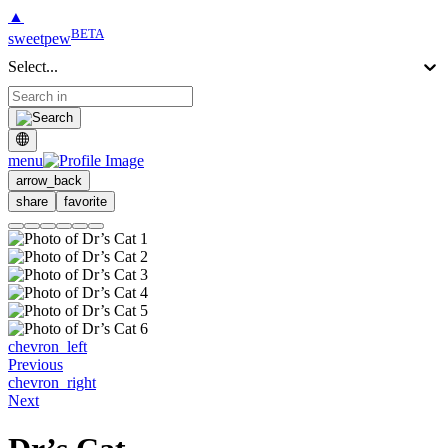
▲
BETA
sweetpew
Select...
menu
arrow_back
share
favorite
chevron_left
Previous
chevron_right
Next