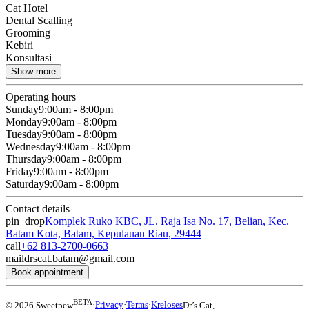
Cat Hotel
Dental Scalling
Grooming
Kebiri
Konsultasi
Show more
Operating hours
Sunday
9:00am - 8:00pm
Monday
9:00am - 8:00pm
Tuesday
9:00am - 8:00pm
Wednesday
9:00am - 8:00pm
Thursday
9:00am - 8:00pm
Friday
9:00am - 8:00pm
Saturday
9:00am - 8:00pm
Contact details
pin_drop
Komplek Ruko KBC, JL. Raja Isa No. 17, Belian, Kec.
Batam Kota, Batam, Kepulauan Riau, 29444
call
+62 813-2700-0663
mail
drscat.batam@gmail.com
Book appointment
BETA
© 2026 Sweetpew
·
Privacy
·
Terms
·
Kreloses
Dr’s Cat
,
-