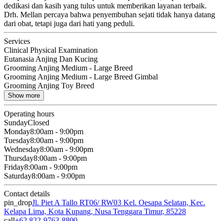
dedikasi dan kasih yang tulus untuk memberikan layanan terbaik.
Drh. Mellan percaya bahwa penyembuhan sejati tidak hanya datang
dari obat, tetapi juga dari hati yang peduli.
Services
Clinical Physical Examination
Eutanasia Anjing Dan Kucing
Grooming Anjing Medium - Large Breed
Grooming Anjing Medium - Large Breed Gimbal
Grooming Anjing Toy Breed
Show more
Operating hours
Sunday
Closed
Monday
8:00am - 9:00pm
Tuesday
8:00am - 9:00pm
Wednesday
8:00am - 9:00pm
Thursday
8:00am - 9:00pm
Friday
8:00am - 9:00pm
Saturday
8:00am - 9:00pm
Contact details
pin_drop
Jl. Piet A Tallo RT06/ RW03 Kel. Oesapa Selatan, Kec.
Kelapa Lima, Kota Kupang, Nusa Tenggara Timur, 85228
call
+62 822-9763-8800