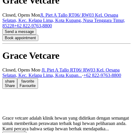
Grace Vetcare
Closed,
Opens Mon
Jl. Piet A Tallo RT06/ RW03 Kel. Oesapa
Selatan, Kec. Kelapa Lima, Kota Kupang, Nusa Tenggara Timur,
85228
+62 822-9763-8800
Send a message
Book appointment
Grace Vetcare
Closed,
Opens Mon
·
Jl. Piet A Tallo RT06/ RW03 Kel. Oesapa
Selatan, Kec. Kelapa Lima, Kota Kupan...
·
+62 822-9763-8800
share
favorite
Share
Favourite
Grace vetcare adalah klinik hewan yang didirikan dengan semangat
untuk memberikan perawatan terbaik bagi hewan peliharaan anda.
Kami percaya bahwa setiap hewan berhak mendapatka...