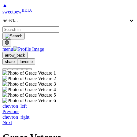
▲
BETA
sweetpew
Select...
menu
arrow_back
share
favorite
chevron_left
Previous
chevron_right
Next