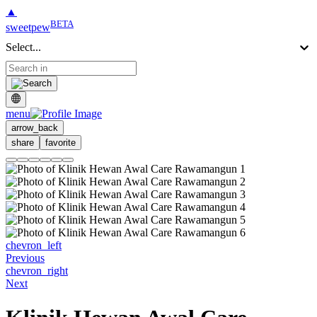
▲
BETA
sweetpew
Select...
menu
arrow_back
share
favorite
chevron_left
Previous
chevron_right
Next