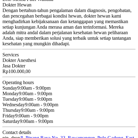
Dokter Hewan
Dengan bertahun-tahun pengalaman dalam diagnosis, pengobatan,
dan pencegahan berbagai kondisi hewan, dokter hewan kami
menghadirkan kebijaksanaan dan ketanggapan yang memastikan
setiap kunjungan Anda merasa aman dan terinformasi. Mereka
adalah mitra andal dalam perjalanan kesehatan hewan peliharaan
Anda, siap memberikan solusi yang terbaik untuk setiap tantangan
kesehatan yang mungkin dihadapi.
Services
Dokter Anesthesi
Jasa Dokter
Rp100.000,00
Operating hours
Sunday
9:00am - 9:00pm
Monday
9:00am - 9:00pm
Tuesday
9:00am - 9:00pm
Wednesday
9:00am - 9:00pm
Thursday
9:00am - 9:00pm
Friday
9:00am - 9:00pm
Saturday
9:00am - 9:00pm
Contact details
pin_drop
Jl. Pinang Raya No. 33, Rawamangun, Pulo Gadung, East