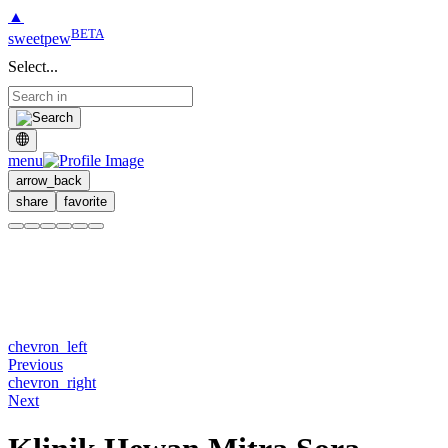
▲
BETA
sweetpew
Select...
menu
arrow_back
share
favorite
chevron_left
Previous
chevron_right
Next