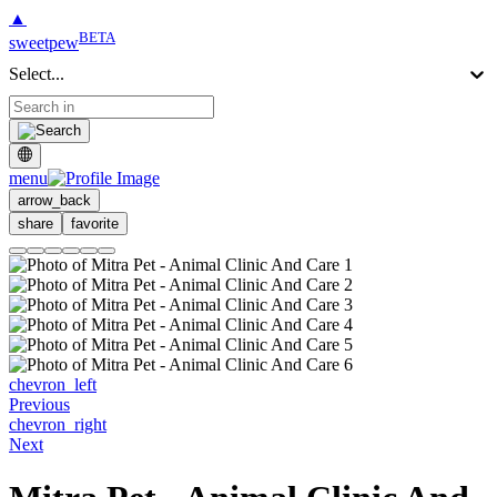
▲
BETA
sweetpew
Select...
menu
arrow_back
share
favorite
chevron_left
Previous
chevron_right
Next