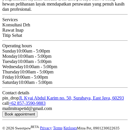
hewan peliharaan layak mendapatkan perawatan yang penuh kasih
dan profesional.
Services
Konsultasi Drh
Rawat Inap
Titip Sehat
Operating hours
Sunday
10:00am - 5:00pm
Monday
10:00am - 5:00pm
Tuesday
10:00am - 5:00pm
Wednesday
10:00am - 5:00pm
Thursday
10:00am - 5:00pm
Friday
10:00am - 5:00pm
Saturday
10:00am - 5:00pm
Contact details
pin_drop
Jl. Kyai Abdul Karim no. 50, Surabaya, East Java, 60293
call
+62 857-3590-9883
mail
mitrapetid@gmail.com
Book appointment
BETA
© 2026 Sweetpew
·
Privacy
·
Terms
·
Kreloses
Mitra Pet
,
0901230022635