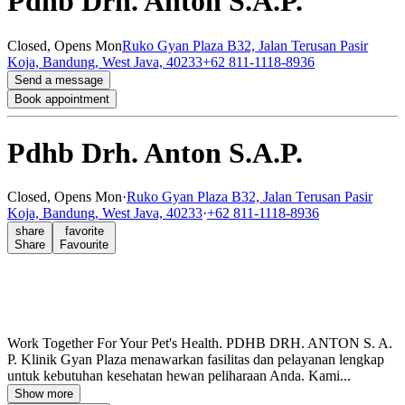
Pdhb Drh. Anton S.A.P.
Closed,
Opens Mon
Ruko Gyan Plaza B32, Jalan Terusan Pasir
Koja, Bandung, West Java, 40233
+62 811-1118-8936
Send a message
Book appointment
Pdhb Drh. Anton S.A.P.
Closed,
Opens Mon
·
Ruko Gyan Plaza B32, Jalan Terusan Pasir
Koja, Bandung, West Java, 40233
·
+62 811-1118-8936
share
favorite
Share
Favourite
Work Together For Your Pet's Health. PDHB DRH. ANTON S. A.
P. Klinik Gyan Plaza menawarkan fasilitas dan pelayanan lengkap
untuk kebutuhan kesehatan hewan peliharaan Anda. Kami...
Show more