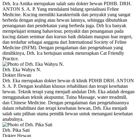
Drh. Ica Antika merupakan salah satu dokter hewan PDHB. DRH.
ANTON S. A. P. Yang mendalami bidang spesialisasi Feline
Medicine. Kucing memiliki karakteristik dan penyakit yang sangat
berbeda dengan anjing atau hewan lainnya, sehingga dibutuhkan
penanganan dan pendekatan yang berbeda juga. Drh Ica banyak
mempelajari tentang bahaviour, penyakit dan penanganan pada
kucing dalam seminar dan kursus baik didalam maupun luar negeri,
dan terdaftar sebagai anggota dari International Society of Feline
Medicine (ISFM). Dengan pengalaman dan pengetahuan yang
dimilikinya, Drh. Ica bertujuan untuk menerapkan Cat Friendly
Practice.
Drh. Eka Wahyu N.
Dokter Hewan
Drh. Eka merupakan dokter hewan di klinik PDHB DRH. ANTON
S. A. P. Dengan keahlian khusus rehabilitasi dan terapi kesehatan
hewan. Teknik terapi yang menjadi andalan Drh. Eka adalah dengan
menggunakan teknik akupuntur, Tuina Massage, water treadmill,
dan Chinese Medicine. Dengan pengalaman dan pengetahuannya
dalam rehabilitasi dan terapi kesehatan hewan, Drh. Eka menjadi
salah satu pilihan utama pemilik hewan untuk menangani kesehatan
anabulnya.
Drh. Pika Sati
Dokter Hewan