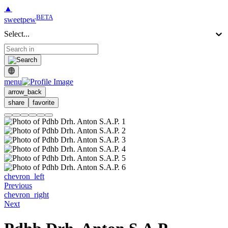
▲
BETA
sweetpew
Select...
menu
arrow_back
share
favorite
chevron_left
Previous
chevron_right
Next