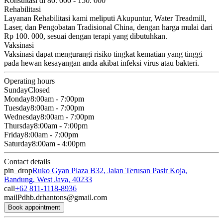
Konsultasi di 80. 000 - 150. 000
Rehabilitasi
Layanan Rehabilitasi kami meliputi Akupuntur, Water Treadmill,
Laser, dan Pengobatan Tradisional China, dengan harga mulai dari
Rp 100. 000, sesuai dengan terapi yang dibutuhkan.
Vaksinasi
Vaksinasi dapat mengurangi risiko tingkat kematian yang tinggi
pada hewan kesayangan anda akibat infeksi virus atau bakteri.
Operating hours
Sunday
Closed
Monday
8:00am - 7:00pm
Tuesday
8:00am - 7:00pm
Wednesday
8:00am - 7:00pm
Thursday
8:00am - 7:00pm
Friday
8:00am - 7:00pm
Saturday
8:00am - 4:00pm
Contact details
pin_drop
Ruko Gyan Plaza B32, Jalan Terusan Pasir Koja,
Bandung, West Java, 40233
call
+62 811-1118-8936
mail
Pdhb.drhantons@gmail.com
Book appointment