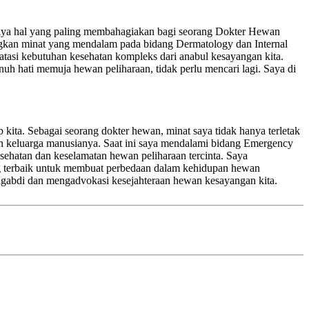
 saya hal yang paling membahagiakan bagi seorang Dokter Hewan
ngkan minat yang mendalam pada bidang Dermatology dan Internal
asi kebutuhan kesehatan kompleks dari anabul kesayangan kita.
nuh hati memuja hewan peliharaan, tidak perlu mencari lagi. Saya di
ita. Sebagai seorang dokter hewan, minat saya tidak hanya terletak
an keluarga manusianya. Saat ini saya mendalami bidang Emergency
kesehatan dan keselamatan hewan peliharaan tercinta. Saya
ng terbaik untuk membuat perbedaan dalam kehidupan hewan
engabdi dan mengadvokasi kesejahteraan hewan kesayangan kita.