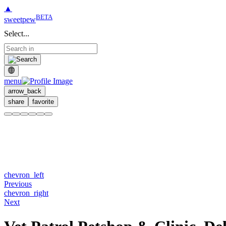
▲
BETA
sweetpew
Select...
menu
arrow_back
share
favorite
chevron_left
Previous
chevron_right
Next