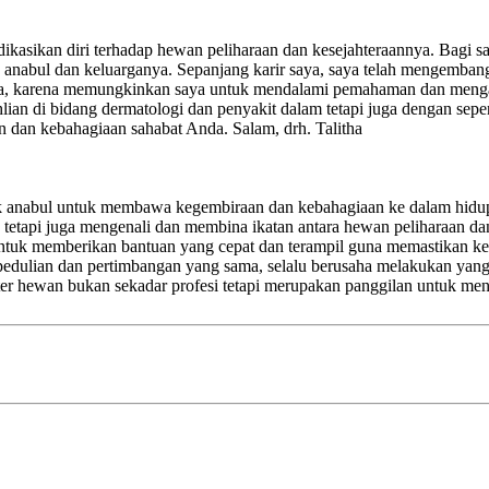
dikasikan diri terhadap hewan peliharaan dan kesejahteraannya. Bagi
anabul dan keluarganya. Sepanjang karir saya, saya telah mengemba
sa, karena memungkinkan saya untuk mendalami pemahaman dan mengat
lian di bidang dermatologi dan penyakit dalam tetapi juga dengan sepe
n dan kebahagiaan sahabat Anda. Salam, drh. Talitha
k anabul untuk membawa kegembiraan dan kebahagiaan ke dalam hidup k
 tetapi juga mengenali dan membina ikatan antara hewan peliharaan d
kasi untuk memberikan bantuan yang cepat dan terampil guna memastikan 
epedulian dan pertimbangan yang sama, selalu berusaha melakukan ya
kter hewan bukan sekadar profesi tetapi merupakan panggilan untuk m