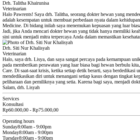
Drh. Talitha Khairunisa
Veterinarian
Halo Pawrents! Saya drh. Talitha, seorang dokter hewan yang mende
adalah kesempatan untuk membuat perbedaan nyata dalam kehidupan 
Medicine. Di bidang inilah saya menemukan kepuasan yang luar bia
Jadi, jika Anda mencari dokter hewan yang tidak hanya memiliki keah
sini untuk menjadi mitra terpercaya Anda dalam memastikan kesehata
Drh. Siti Nur Khalisyah
Veterinarian
Halo, saya drh. Lisya, dan saya sangat percaya pada kemampuan uni
pada memberikan perawatan yang luar biasa bagi hewan berbulu kita,
Care. Di saat-saat krisis, ketika setiap detik berarti, saya berdedi
mendedikasikan diri untuk menangani setiap kasus dengan tingkat k
peliharaan dan pemiliknya yang setia. Karena bagi saya, menjadi do
Salam, drh. Lisyah
Services
Konsultasi
Rp60.000,00 - Rp75.000,00
Operating hours
Sunday
8:00am - 9:00pm
Monday
8:00am - 9:00pm
Tuesday
8:00am - 9:00pm