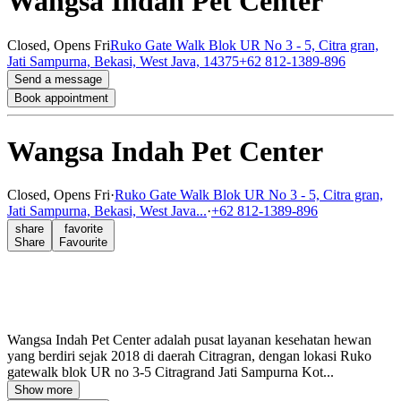
Wangsa Indah Pet Center
Closed,
Opens Fri
Ruko Gate Walk Blok UR No 3 - 5, Citra gran,
Jati Sampurna, Bekasi, West Java, 14375
+62 812-1389-896
Send a message
Book appointment
Wangsa Indah Pet Center
Closed,
Opens Fri
·
Ruko Gate Walk Blok UR No 3 - 5, Citra gran,
Jati Sampurna, Bekasi, West Java...
·
+62 812-1389-896
share
favorite
Share
Favourite
Wangsa Indah Pet Center adalah pusat layanan kesehatan hewan
yang berdiri sejak 2018 di daerah Citragran, dengan lokasi Ruko
gatewalk blok UR no 3-5 Citragrand Jati Sampurna Kot...
Show more