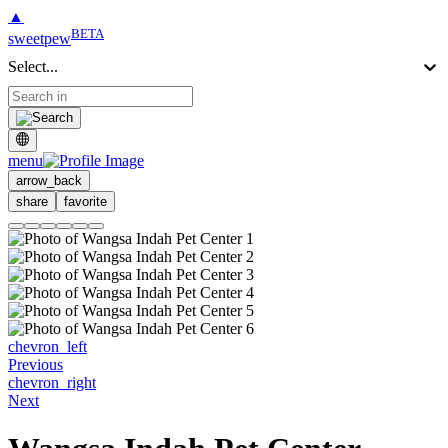
▲
BETA
sweetpew
Select...
menu
arrow_back
share
favorite
chevron_left
Previous
chevron_right
Next